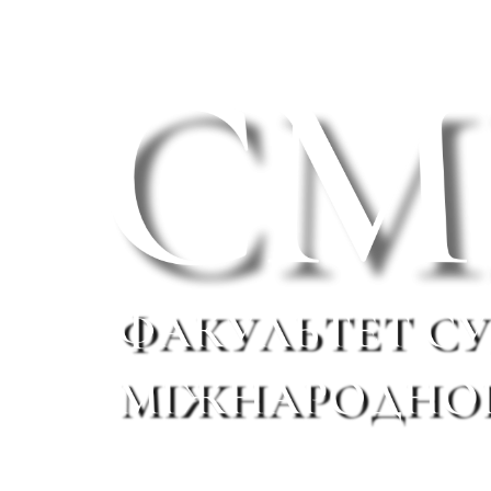
СМП
Факультет судового та міжнар