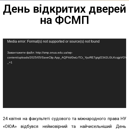
День відкритих дверей
на ФСМП
Відеопрогравач
Media error: Format(s) not supported or source(s) not found
Завантажити файл: http://smp.onua.edu.ua/wp-
content/uploads/2025/05/SaveClip.App_AQP4dGwLrTCr_YpzRE7gtgf2342LGLKcqjpVOY
_=1
24 квітня на факультеті судового та міжнародного права НУ
«ОЮА» відбувся неймовірний та найчисельніший День